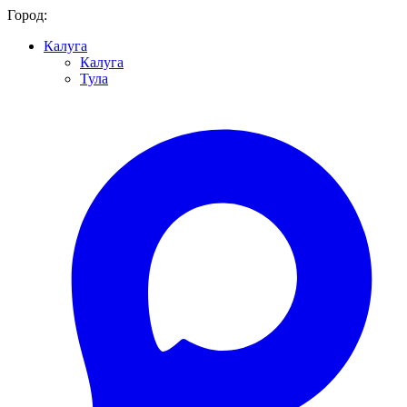
Город:
Калуга
Калуга
Тула