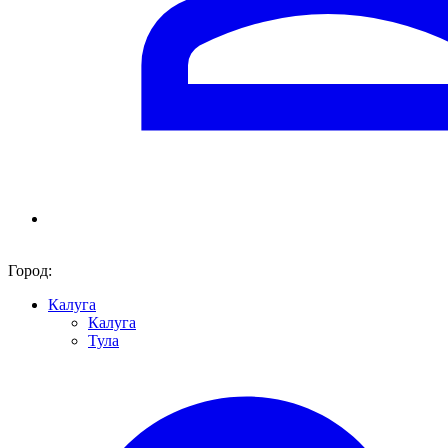
Город:
Калуга
Калуга
Тула