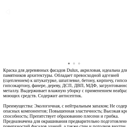
Краска для деревянных фасадов Dulux, акриловая, идеальна для
памятников архитектуры. Обладает превосходной адгезией
(сцеплением) к штукатурке, шпатлевке, бетону, кирпичу, гипс
гипсокартону, фанере, дереву, ДСП, ДВП, МДФ, загрунтованн
металлу. Выдерживает влажную уборку с применением неабр
моющих средств. Содержит антисептик.
Преимущества: Экологичная, с нейтральным запахом; Не соде
опасных компонентов; Повышенная эластичность; Высокая к
способность; Препятствует образованию плесени и грибка.
Предназначена для окрашивания предварительно подготовлен
поверхностей фасадов зданий, а также стен и потолков внутри