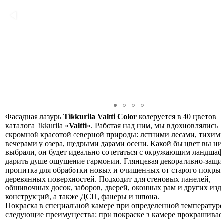
Фасадная лазурь
Tikkurila
Valtti
Color
колеруется в 40 цветов
каталогаTikkurila «
Valtti
». Работая над ним, мы вдохновлялись
скромной красотой северной природы: летними лесами, тихим
вечерами у озера, щедрыми дарами осени. Какой бы цвет вы н
выбрали, он будет идеально сочетаться с окружающим ландша
дарить душе ощущение гармонии.
Глянцевая декоративно-защ
пропитка для обработки новых и очищенных от старого покры
деревянных поверхностей. Подходит для стеновых панелей,
обшивочных досок, заборов, дверей, оконных рам и других из
конструкций, а также ДСП, фанеры и шпона.
Покраска в специальной камере при определенной температуре
следующие преимущества: при покраске в камере прокрашива