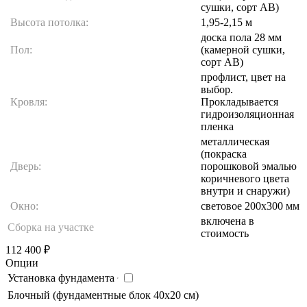
сушки, сорт АВ)
Высота потолка:
1,95-2,15 м
доска пола 28 мм
Пол:
(камерной сушки,
сорт АВ)
профлист, цвет на
выбор.
Кровля:
Прокладывается
гидроизоляционная
пленка
металлическая
(покраска
Дверь:
порошковой эмалью
коричневого цвета
внутри и снаружи)
Окно:
световое 200х300 мм
включена в
Сборка на участке
стоимость
112 400
₽
Опции
Установка фундамента
Блочный (фундаментные блок 40х20 см)