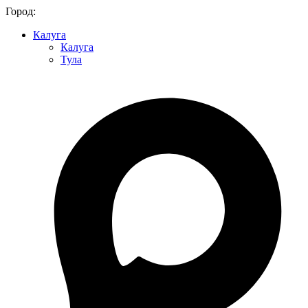
Город:
Калуга
Калуга
Тула