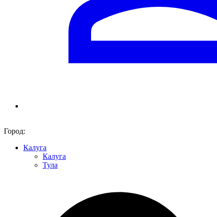
Город:
Калуга
Калуга
Тула