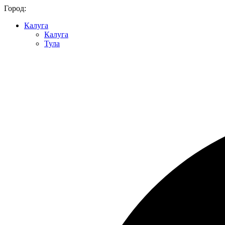
Город:
Калуга
Калуга
Тула