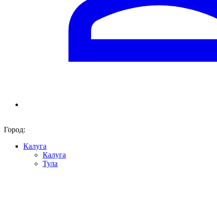
Город:
Калуга
Калуга
Тула