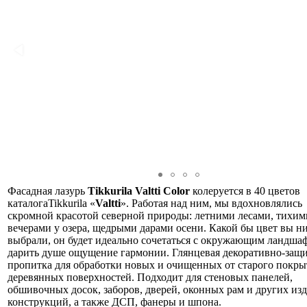
Фасадная лазурь
Tikkurila
Valtti
Color
колеруется в 40 цветов
каталогаTikkurila «
Valtti
». Работая над ним, мы вдохновлялись
скромной красотой северной природы: летними лесами, тихим
вечерами у озера, щедрыми дарами осени. Какой бы цвет вы н
выбрали, он будет идеально сочетаться с окружающим ландша
дарить душе ощущение гармонии.
Глянцевая декоративно-защ
пропитка для обработки новых и очищенных от старого покры
деревянных поверхностей. Подходит для стеновых панелей,
обшивочных досок, заборов, дверей, оконных рам и других из
конструкций, а также ДСП, фанеры и шпона.