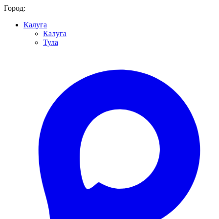
Город:
Калуга
Калуга
Тула