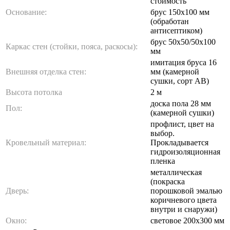
стоимость
Основание:
брус 150х100 мм
(обработан
антисептиком)
брус 50х50/50х100
Каркас стен (стойки, пояса, раскосы):
мм
имитация бруса 16
Внешняя отделка стен:
мм (камерной
сушки, сорт АВ)
Высота потолка
2 м
доска пола 28 мм
Пол:
(камерной сушки)
профлист, цвет на
выбор.
Кровельный материал:
Прокладывается
гидроизоляционная
пленка
металлическая
(покраска
Дверь:
порошковой эмалью
коричневого цвета
внутри и снаружи)
Окно:
световое 200х300 мм