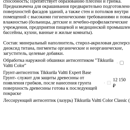
способность; Препятствует образованию плесени и грибка.
Предназначена для окрашивания предварительно подготовлен
поверхностей фасадов зданий, а также стен и потолков внутри
помещений c высокими гигиеническими требованиями и пов
влажностью (больницы, детские и лечебно-профилактические
учреждения, предприятия пищевой и медицинской промышлен
бассейны, кухни, ванные и жилые комнаты).
Состав: минеральный наполнитель, стирол-акриловая дисперси
диоксид титана, пигменты органические и неорганические,
загуститель, целевые добавки.
Обработка наружной обшивки антисептиком "Tikkurila
Valtti Color"
Грунт-антисептик Tikkurila Valtti Expert Base
Грунт- служит для защиты древесины от
12 150
появления грибков, после нанесения грунта
₽
поверхность древесины готова к последующей
покраске
Лессирующий антисептик (лазурь) Tikkurila Valtti Color Classic (