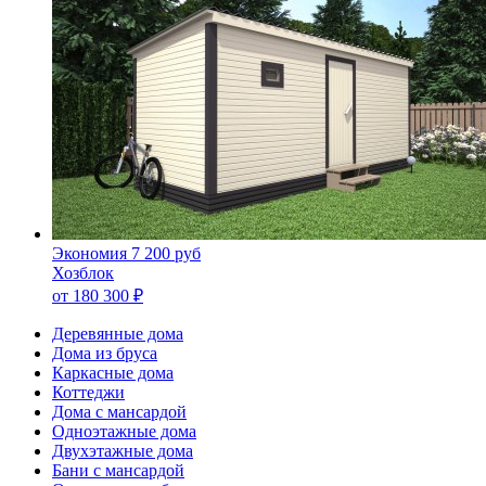
Экономия 7 200 руб
Хозблок
от
180 300
₽
Деревянные дома
Дома из бруса
Каркасные дома
Коттеджи
Дома с мансардой
Одноэтажные дома
Двухэтажные дома
Бани с мансардой