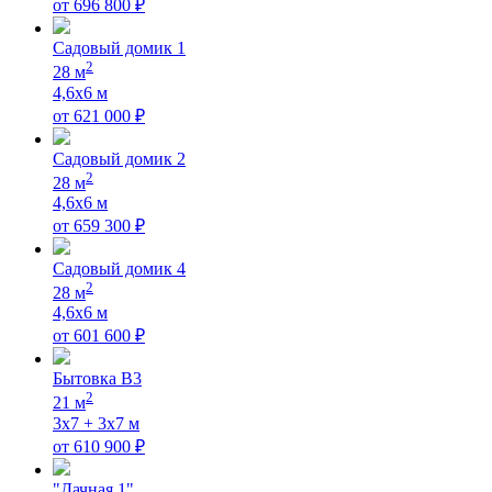
от
696 800
₽
Садовый домик 1
2
28
м
4,6х6
м
от
621 000
₽
Садовый домик 2
2
28
м
4,6х6
м
от
659 300
₽
Садовый домик 4
2
28
м
4,6х6
м
от
601 600
₽
Бытовка В3
2
21
м
3х7 + 3х7
м
от
610 900
₽
"Дачная 1"