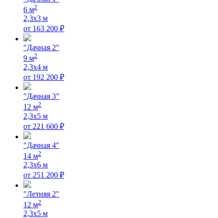
2
6
м
2,3х3
м
от
163 200
₽
"Дачная 2"
2
9
м
2,3х4
м
от
192 200
₽
"Дачная 3"
2
12
м
2,3х5
м
от
221 600
₽
"Дачная 4"
2
14
м
2,3х6
м
от
251 200
₽
"Летняя 2"
2
12
м
2,3х5
м