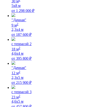
30
м
5х8
м
от
1 298 000
₽
"Дачная"
2
9
м
2,3x4
м
от
187 600
₽
c террасой 2
2
18
м
4,6х4
м
от
395 800
₽
"Дачная"
2
12
м
2,3x5
м
от
215 900
₽
с террасой 3
2
23
м
4,6х5
м
от
457 800
₽