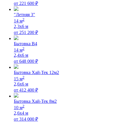
от
221 600
₽
"Летняя 3"
2
14
м
2,3х6
м
от
251 200
₽
Бытовка B4
2
14
м
2,4х6
м
от
648 000
₽
Бытовка Хай-Тек 12м2
2
15
м
2,6х6
м
от
412 400
₽
Бытовка Хай-Тек 8м2
2
10
м
2,6х4
м
от
314 000
₽