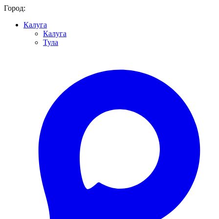
Город:
Калуга
Калуга
Тула