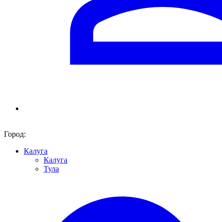
Город:
Калуга
Калуга
Тула