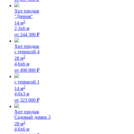
Хит продаж
"Дачная"
2
14
м
2,3x6
м
от
244 300
₽
Хит продаж
с террасой 4
2
28
м
4,6х6
м
от
490 800
₽
с террасой 1
2
14
м
4,6х3
м
от
323 000
₽
Хит продаж
Садовый домик 3
2
28
м
4,6х6
м