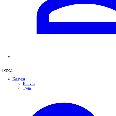
Город:
Калуга
Калуга
Тула