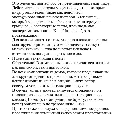
Это очень частый вопрос от потенциальных заказчиков.
Действительно грызуны могут повредить некоторые
виды утеплителей, такие как пенопласт,
экструдированный пенополистерол. Утеплитель,
который мы применяем, абсолютно не интересует
грызунов. Лабораторные тесты, производимые
экспертами компании "Knauf Insulation", это
подтверждают.
Для полной защиты от грызунов по площади пола мы
монтируем оцинкованную металлическую сетку с
мелкой ячейкой. Сетка полностью исключает
возможность попадания грызунов в дом.
Нужна ли вентиляция в доме?
Обязательно! В доме очень важно наличие вентиляции,
как вытяжной, так и приточной.
Во всех комплектациях домов, которые предназначены
для круглогодичного проживания, мы закладываем
вентиляционный канал в санузле. Также всегда
советуем установить вентиляцию на кухне.
В случае, когда в доме планируется отопление при
помощи газового котла, наличие вентиляционного
канала ф150мм (в помещении, где будет установлен
котел) обязательно по требованиям СНиП.
Приток свежего воздуха мы предполагаем посредством
проветривания помещений (через режим проветривания