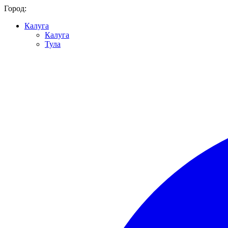
Город:
Калуга
Калуга
Тула