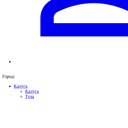
Город:
Калуга
Калуга
Тула