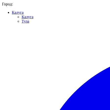
Город:
Калуга
Калуга
Тула