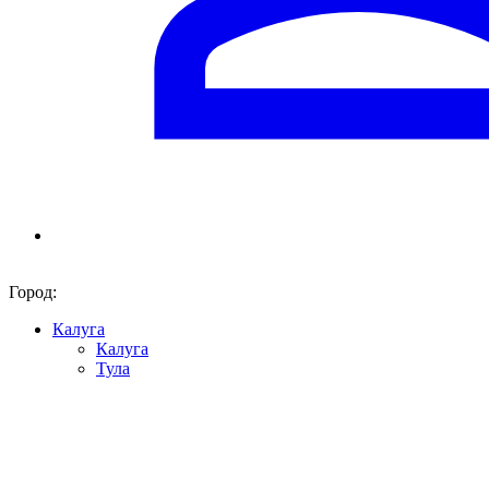
Город:
Калуга
Калуга
Тула