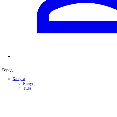
Город:
Калуга
Калуга
Тула