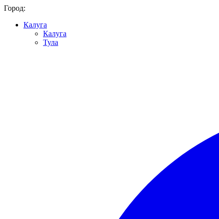
Город:
Калуга
Калуга
Тула