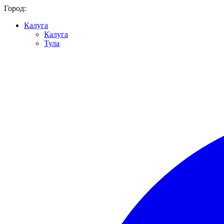
Город:
Калуга
Калуга
Тула