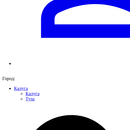
Город:
Калуга
Калуга
Тула