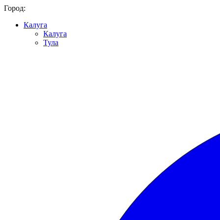
Город:
Калуга
Калуга
Тула