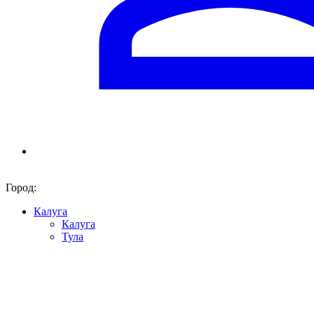
Город:
Калуга
Калуга
Тула