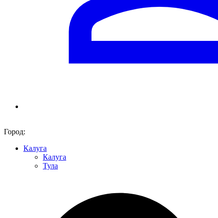
Город:
Калуга
Калуга
Тула