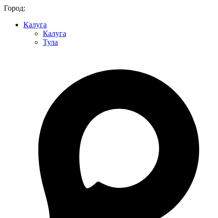
Город:
Калуга
Калуга
Тула