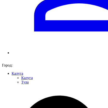
Город:
Калуга
Калуга
Тула