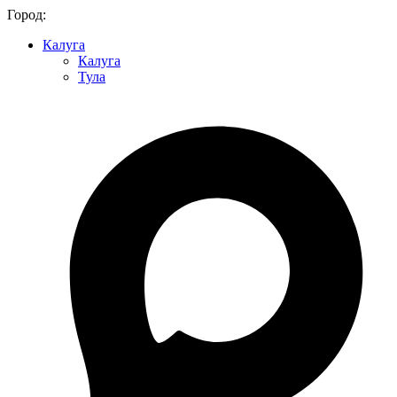
Город:
Калуга
Калуга
Тула