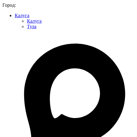
Город:
Калуга
Калуга
Тула