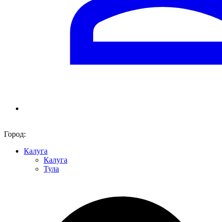
Город:
Калуга
Калуга
Тула