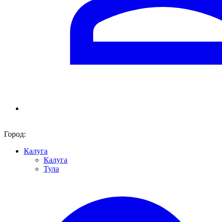
Город:
Калуга
Калуга
Тула