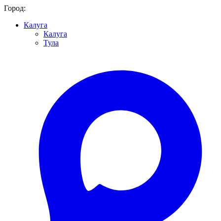
Город:
Калуга
Калуга
Тула