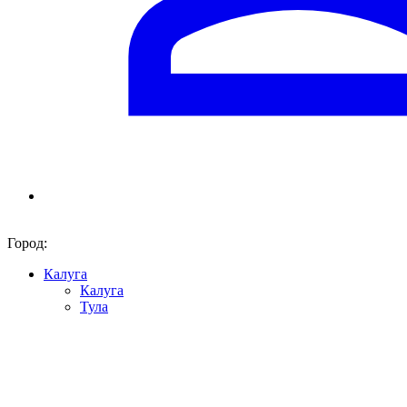
Город:
Калуга
Калуга
Тула