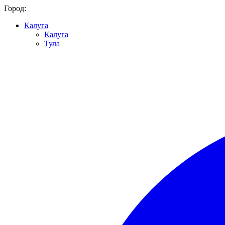
Город:
Калуга
Калуга
Тула