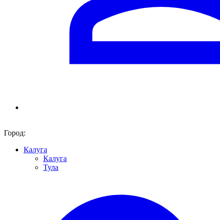
Город:
Калуга
Калуга
Тула