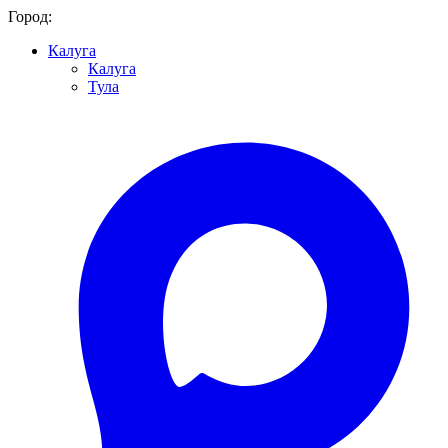
Город:
Калуга
Калуга
Тула