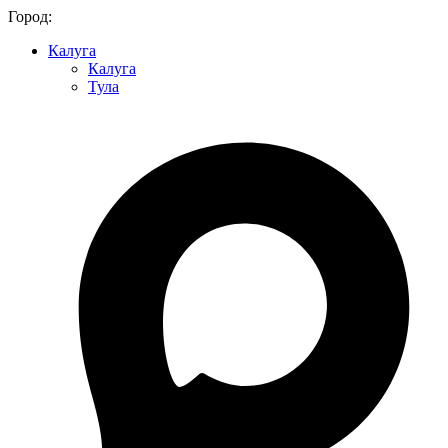
Город:
Калуга
Калуга
Тула