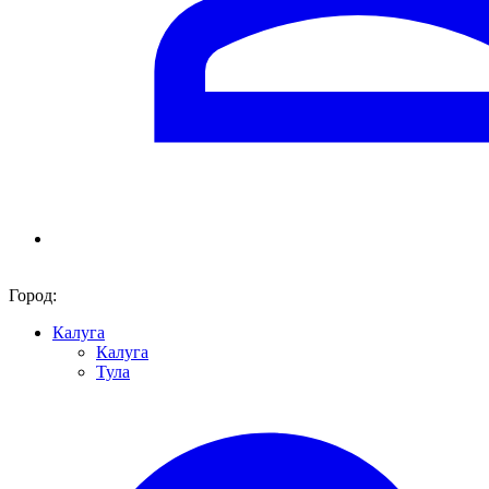
Город:
Калуга
Калуга
Тула