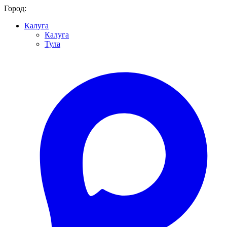
Город:
Калуга
Калуга
Тула