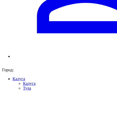
Город:
Калуга
Калуга
Тула