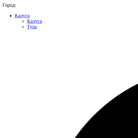
Город:
Калуга
Калуга
Тула