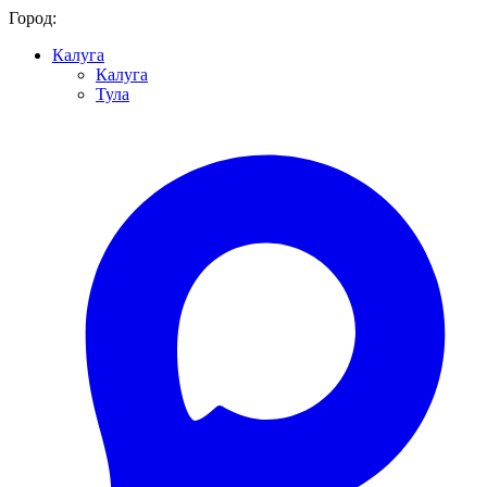
Город:
Калуга
Калуга
Тула