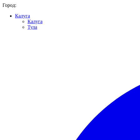
Город:
Калуга
Калуга
Тула