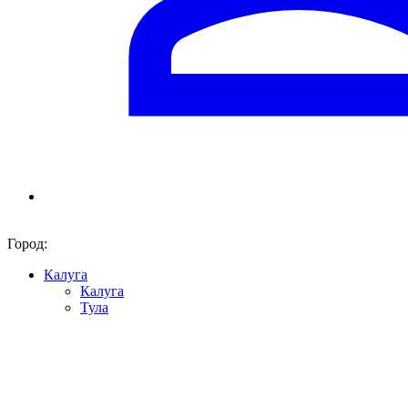
Город:
Калуга
Калуга
Тула