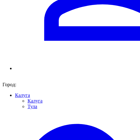
Город:
Калуга
Калуга
Тула