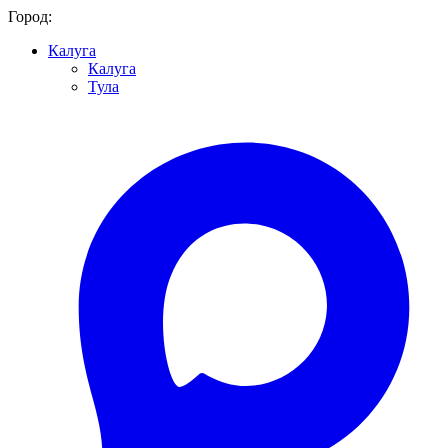
Город:
Калуга
Калуга
Тула