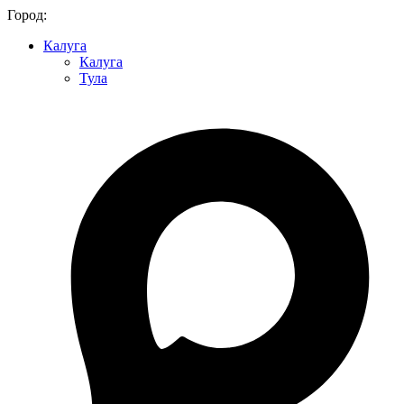
Город:
Калуга
Калуга
Тула