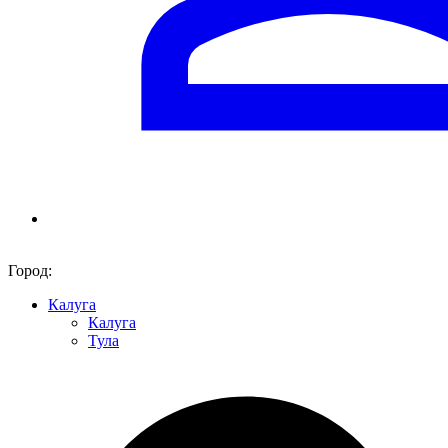
Город:
Калуга
Калуга
Тула