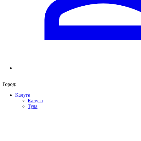
Город:
Калуга
Калуга
Тула