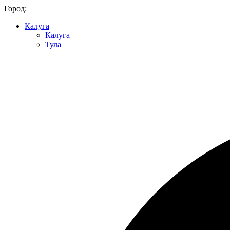
Город:
Калуга
Калуга
Тула