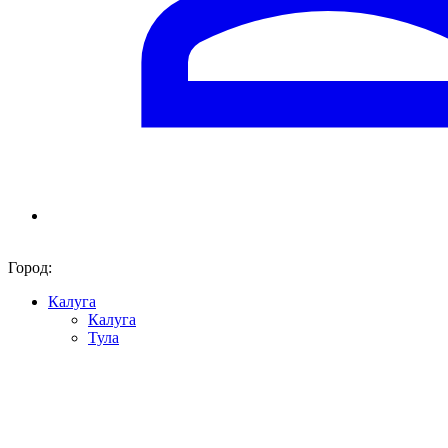
Город:
Калуга
Калуга
Тула