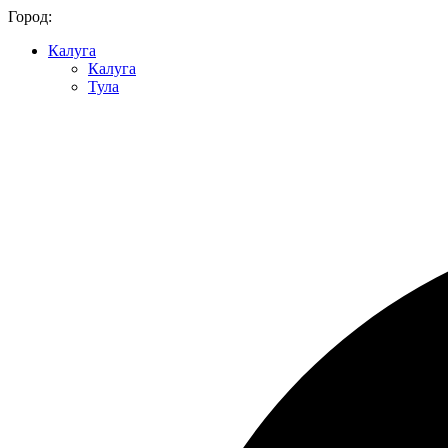
Город:
Калуга
Калуга
Тула