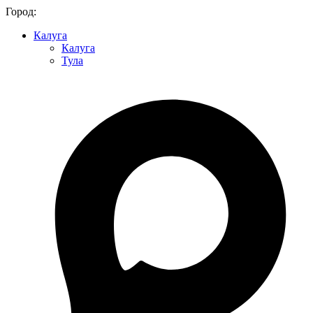
Город:
Калуга
Калуга
Тула