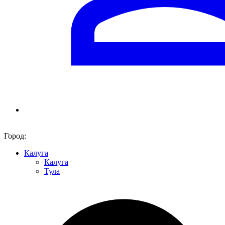
Город:
Калуга
Калуга
Тула