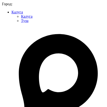
Город:
Калуга
Калуга
Тула