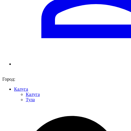
Город:
Калуга
Калуга
Тула