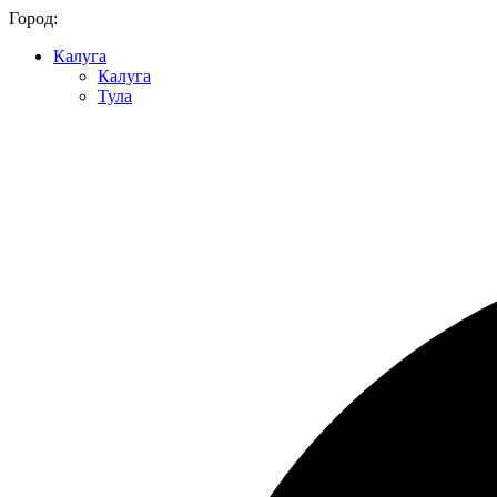
Город:
Калуга
Калуга
Тула