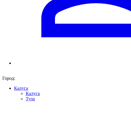
Город:
Калуга
Калуга
Тула