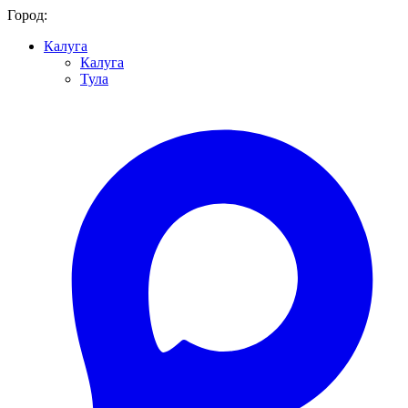
Город:
Калуга
Калуга
Тула