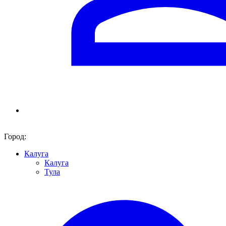
Город:
Калуга
Калуга
Тула