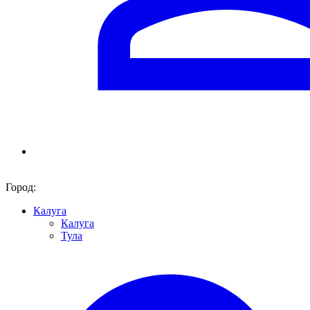
Город:
Калуга
Калуга
Тула