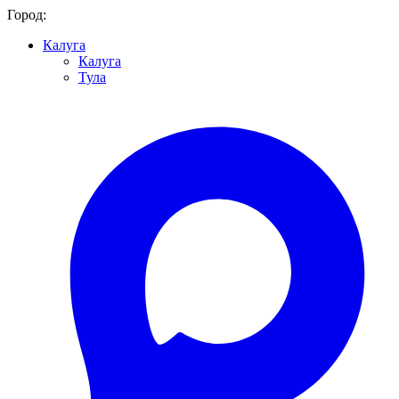
Город:
Калуга
Калуга
Тула