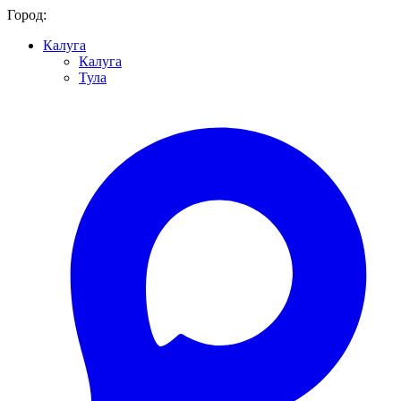
Город:
Калуга
Калуга
Тула