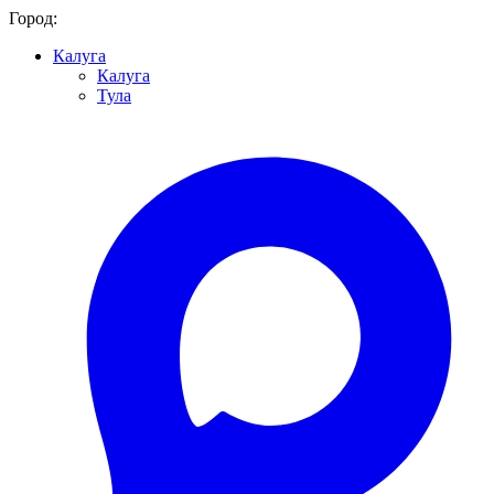
Город:
Калуга
Калуга
Тула