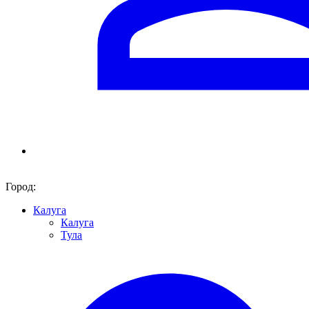
Город:
Калуга
Калуга
Тула