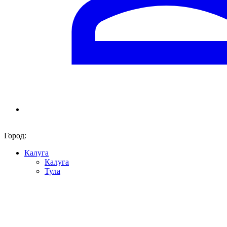
Город:
Калуга
Калуга
Тула