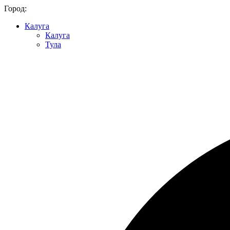
Город:
Калуга
Калуга
Тула