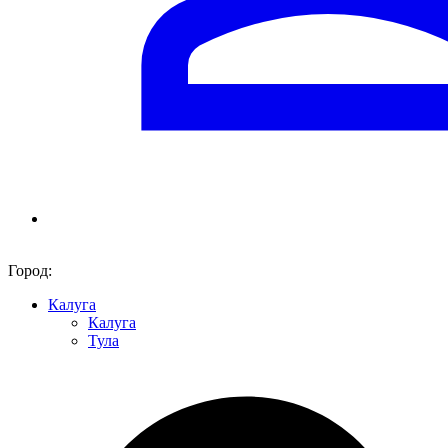
Город:
Калуга
Калуга
Тула