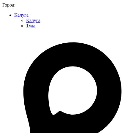
Город:
Калуга
Калуга
Тула