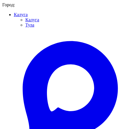
Город:
Калуга
Калуга
Тула