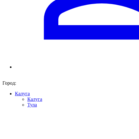
Город:
Калуга
Калуга
Тула