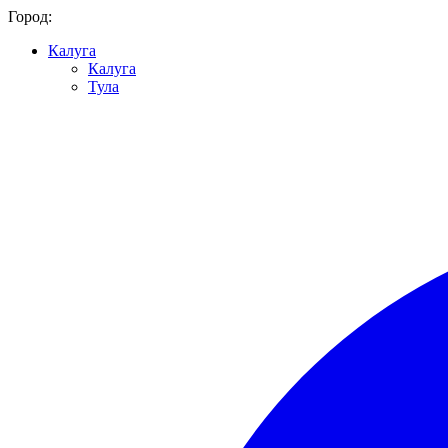
Город:
Калуга
Калуга
Тула