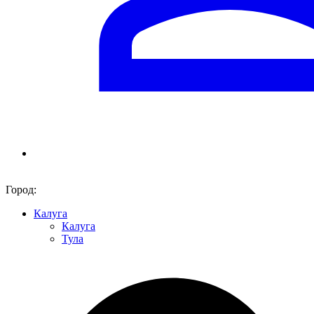
Город:
Калуга
Калуга
Тула