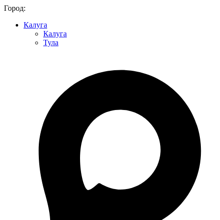
Город:
Калуга
Калуга
Тула