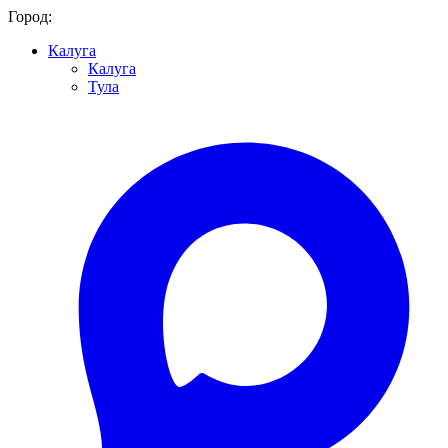
Город:
Калуга
Калуга
Тула