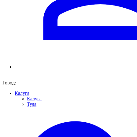
Город:
Калуга
Калуга
Тула