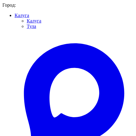
Город:
Калуга
Калуга
Тула