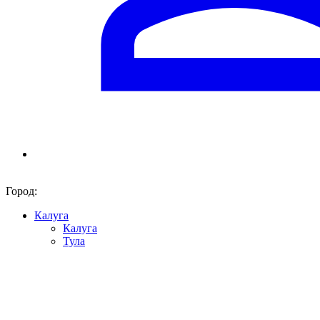
Город:
Калуга
Калуга
Тула