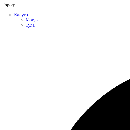
Город:
Калуга
Калуга
Тула