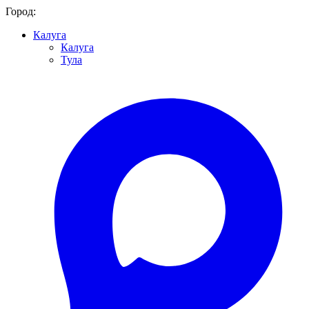
Город:
Калуга
Калуга
Тула