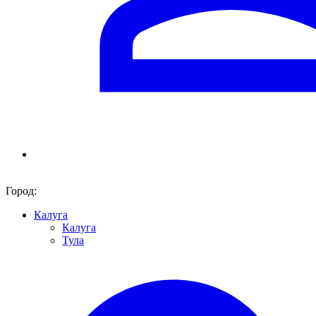
Город:
Калуга
Калуга
Тула