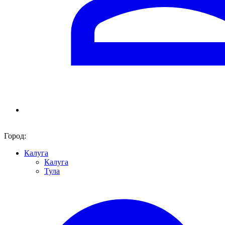
Город:
Калуга
Калуга
Тула