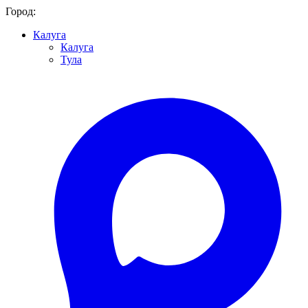
Город:
Калуга
Калуга
Тула