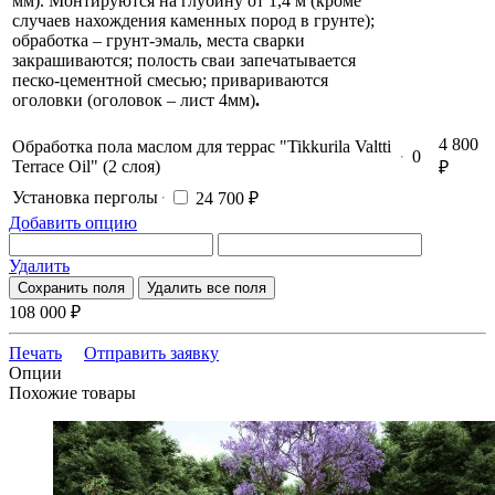
мм). Монтируются на глубину от 1,4 м (кроме
случаев нахождения каменных пород в грунте);
обработка – грунт-эмаль, места сварки
закрашиваются; полость сваи запечатывается
песко-цементной смесью; привариваются
оголовки (оголовок – лист 4мм)
.
4 800
Обработка пола маслом для террас "Tikkurila Valtti
0
Terrace Oil" (2 слоя)
₽
Установка перголы
24 700 ₽
Добавить опцию
Удалить
Сохранить поля
Удалить все поля
108 000
₽
Печать
Отправить заявку
Опции
Похожие товары