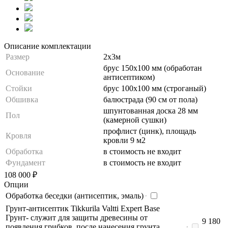
Описание комплектации
Размер
2х3м
брус 150х100 мм (обработан
Основание
антисептиком)
Стойки
брус 100х100 мм (строганый)
Обшивка
балюстрада (90 см от пола)
шпунтованная доска 28 мм
Пол
(камерной сушки)
профлист (цинк), площадь
Кровля
кровли 9 м2
Обработка
в стоимость не входит
Фундамент
в стоимость не входит
108 000
₽
Опции
Обработка беседки (антисептик, эмаль)
Грунт-антисептик Tikkurila Valtti Expert Base
Грунт- служит для защиты древесины от
9 180
появления грибков, после нанесения грунта