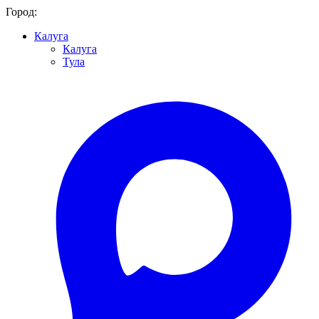
Город:
Калуга
Калуга
Тула