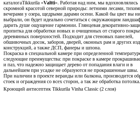
каталогаTikkurila «
Valtti
». Работая над ним, мы вдохновлялись
скромной красотой северной природы: летними лесами, тихим
вечерами у озера, щедрыми дарами осени. Какой бы цвет вы н
выбрали, он будет идеально сочетаться с окружающим ландша
дарить душе ощущение гармонии.
Глянцевая декоративно-защ
пропитка для обработки новых и очищенных от старого покры
деревянных поверхностей. Подходит для стеновых панелей,
обшивочных досок, заборов, дверей, оконных рам и других из
конструкций, а также ДСП, фанеры и шпона.
Покраска в специальной камере при определенной температуре
следующие преимущества: при покраске в камере прокрашива
и паз, что надежно защищает дерево от попадания влаги и в
дальнейшем при усадке не образуются не прокрашенные швы.
При наличии в проекте веранды или балкона, производится об
стоек и ограждения со всех сторон, а так же обработка потолка
Кроющий антисептик Tikkurila Vinha Classic (2 слоя)