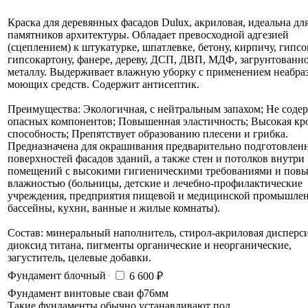
Краска для деревянных фасадов Dulux, акриловая, идеальна для
памятников архитектуры. Обладает превосходной адгезией
(сцеплением) к штукатурке, шпатлевке, бетону, кирпичу, гипс
гипсокартону, фанере, дереву, ДСП, ДВП, МДФ, загрунтованн
металлу. Выдерживает влажную уборку с применением неабр
моющих средств. Содержит антисептик.
Преимущества: Экологичная, с нейтральным запахом; Не соде
опасных компонентов; Повышенная эластичность; Высокая к
способность; Препятствует образованию плесени и грибка.
Предназначена для окрашивания предварительно подготовлен
поверхностей фасадов зданий, а также стен и потолков внутри
помещений c высокими гигиеническими требованиями и пов
влажностью (больницы, детские и лечебно-профилактические
учреждения, предприятия пищевой и медицинской промышлен
бассейны, кухни, ванные и жилые комнаты).
Состав: минеральный наполнитель, стирол-акриловая дисперси
диоксид титана, пигменты органические и неорганические,
загуститель, целевые добавки.
Фундамент блочный
6 600 ₽
Фундамент винтовые сваи ф76мм
Такие фундаменты обычно устанавливают под