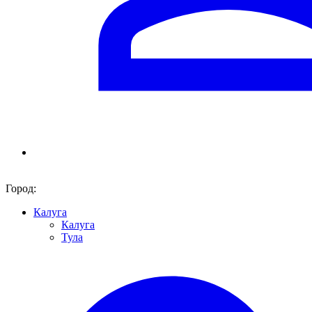
Город:
Калуга
Калуга
Тула