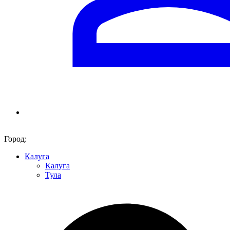
Город:
Калуга
Калуга
Тула