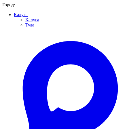
Город:
Калуга
Калуга
Тула