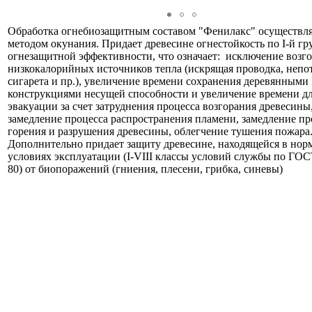
Обработка огнебиозащитным составом "Фенилакс" осуществля
методом окунания. Придает древесине огнестойкость по I-й гр
огнезащитной эффективности, что означает: исключение возго
низкокалорийных источников тепла (искрящая проводка, неп
сигарета и пр.), увеличение времени сохранения деревянными
конструкциями несущей способности и увеличение времени д
эвакуации за счет затруднения процесса возгорания древесины
замедление процесса распространения пламени, замедление пр
горения и разрушения древесины, облегчение тушения пожара
Дополнительно придает защиту древесине, находящейся в но
условиях эксплуатации (I-VIII классы условий службы по ГОС
80) от биопоражений (гниения, плесени, грибка, синевы)