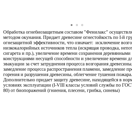
Обработка огнебиозащитным составом "Фенилакс" осуществля
методом окунания. Придает древесине огнестойкость по I-й гр
огнезащитной эффективности, что означает: исключение возго
низкокалорийных источников тепла (искрящая проводка, неп
сигарета и пр.), увеличение времени сохранения деревянными
конструкциями несущей способности и увеличение времени д
эвакуации за счет затруднения процесса возгорания древесины
замедление процесса распространения пламени, замедление пр
горения и разрушения древесины, облегчение тушения пожара
Дополнительно придает защиту древесине, находящейся в но
условиях эксплуатации (I-VIII классы условий службы по ГОС
80) от биопоражений (гниения, плесени, грибка, синевы)