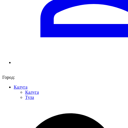
Город:
Калуга
Калуга
Тула