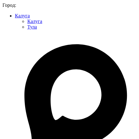
Город:
Калуга
Калуга
Тула