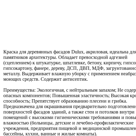
Краска для деревянных фасадов Dulux, акриловая, идеальна для
памятников архитектуры. Обладает превосходной адгезией
(сцеплением) к штукатурке, шпатлевке, бетону, кирпичу, гипс
гипсокартону, фанере, дереву, ДСП, ДВП, МДФ, загрунтованн
металлу. Выдерживает влажную уборку с применением неабр
моющих средств. Содержит антисептик.
Преимущества: Экологичная, с нейтральным запахом; Не соде
опасных компонентов; Повышенная эластичность; Высокая к
способность; Препятствует образованию плесени и грибка.
Предназначена для окрашивания предварительно подготовлен
поверхностей фасадов зданий, а также стен и потолков внутри
помещений c высокими гигиеническими требованиями и пов
влажностью (больницы, детские и лечебно-профилактические
учреждения, предприятия пищевой и медицинской промышлен
бассейны, кухни, ванные и жилые комнаты).