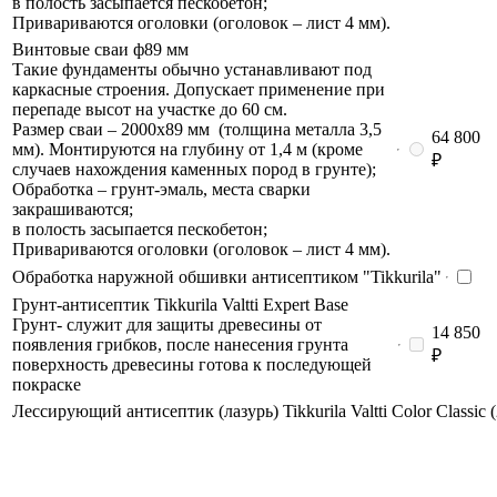
в полость засыпается пескобетон;
Привариваются оголовки (оголовок – лист 4 мм).
Винтовые сваи ф89 мм
Такие фундаменты обычно устанавливают под
каркасные строения. Допускает применение при
перепаде высот на участке до 60 см.
Размер сваи – 2000х89 мм (толщина металла 3,5
64 800
мм). Монтируются на глубину от 1,4 м (кроме
₽
случаев нахождения каменных пород в грунте);
Обработка – грунт-эмаль, места сварки
закрашиваются;
в полость засыпается пескобетон;
Привариваются оголовки (оголовок – лист 4 мм).
Обработка наружной обшивки антисептиком "Tikkurila"
Грунт-антисептик Tikkurila Valtti Expert Base
Грунт- служит для защиты древесины от
14 850
появления грибков, после нанесения грунта
₽
поверхность древесины готова к последующей
покраске
Лессирующий антисептик (лазурь) Tikkurila Valtti Color Classic (