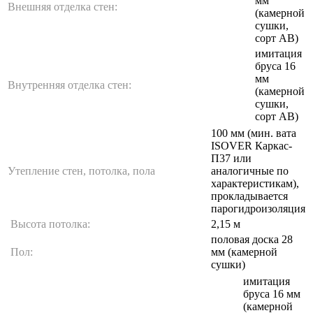
мм
Внешняя отделка стен:
(камерной
сушки,
сорт АВ)
имитация
бруса 16
мм
Внутренняя отделка стен:
(камерной
сушки,
сорт АВ)
100 мм (мин. вата
ISOVER Каркас-
П37 или
Утепление стен, потолка, пола
аналогичные по
характеристикам),
прокладывается
парогидроизоляция
Высота потолка:
2,15 м
половая доска 28
Пол:
мм (камерной
сушки)
имитация
бруса 16 мм
(камерной