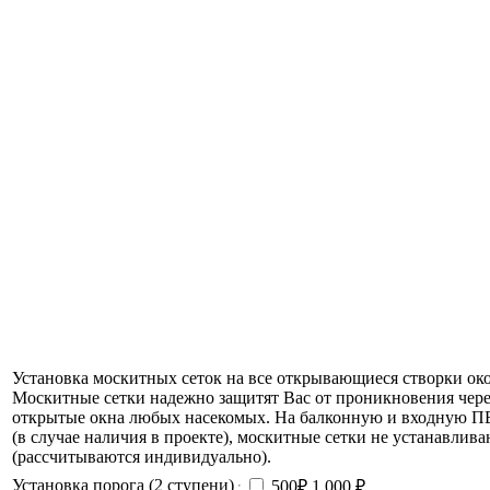
Установка москитных сеток на все открывающиеся створки око
Москитные сетки надежно защитят Вас от проникновения чере
открытые окна любых насекомых. На балконную и входную П
(в случае наличия в проекте), москитные сетки не устанавлива
(рассчитываются индивидуально).
Установка порога (2 ступени)
500₽
1 000 ₽