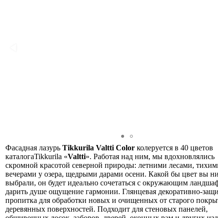
Фасадная лазурь
Tikkurila
Valtti
Color
колеруется в 40 цветов
каталогаTikkurila «
Valtti
». Работая над ним, мы вдохновлялись
скромной красотой северной природы: летними лесами, тихим
вечерами у озера, щедрыми дарами осени. Какой бы цвет вы н
выбрали, он будет идеально сочетаться с окружающим ландша
дарить душе ощущение гармонии.
Глянцевая декоративно-защ
пропитка для обработки новых и очищенных от старого покры
деревянных поверхностей. Подходит для стеновых панелей,
обшивочных досок, заборов, дверей, оконных рам и других из