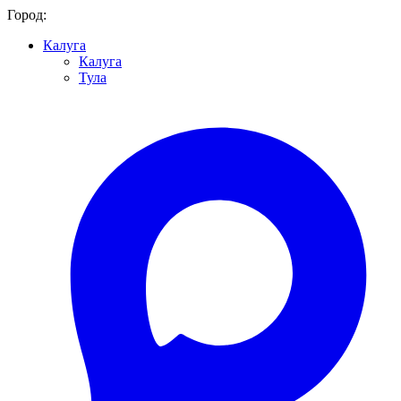
Город:
Калуга
Калуга
Тула