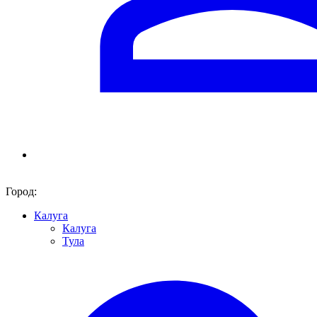
Город:
Калуга
Калуга
Тула